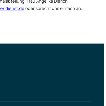
alabteilung, Frau Angelika Dierich
gendienst.de
oder sprecht uns einfach an.